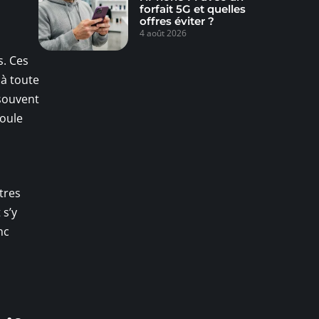
forfait 5G et quelles
offres éviter ?
4 août 2026
s. Ces
 à toute
 souvent
foule
tres
 s’y
nc