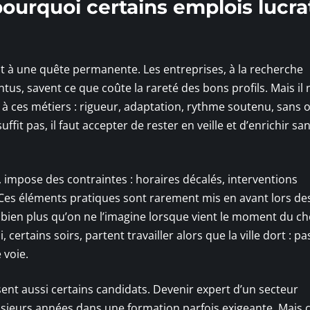
pourquoi certains emplois lucrat
 à une quête permanente. Les entreprises, à la recherche
tus, savent ce que coûte la rareté des bons profils. Mais il 
 à ces métiers : rigueur, adaptation, rythme soutenu, sans 
fit pas, il faut accepter de rester en veille et d’enrichir sa
, impose des contraintes : horaires décalés, interventions
s. Ces éléments pratiques sont rarement mis en avant lors de
bien plus qu’on ne l’imagine lorsque vient le moment du ch
ertains soirs, partent travailler alors que la ville dort : pa
 voie.
sent aussi certains candidats. Devenir expert d’un secteur
lusieurs années dans une formation parfois exigeante. Mais 