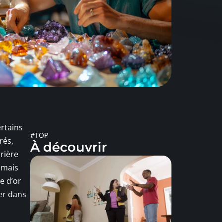
rtains
#TOP
rés,
À découvrir
rière
 mais
e d’or
er dans