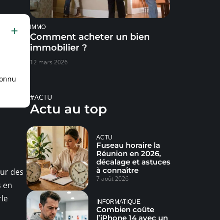
IMMO
Comment acheter un bien
immobilier ?
12 mars 2026
connu
#ACTU
Actu au top
ACTU
Fuseau horaire la
Réunion en 2026,
décalage et astuces
à connaître
sur des
7 août 2026
s en
rle
INFORMATIQUE
Combien coûte
l’iPhone 14 avec un