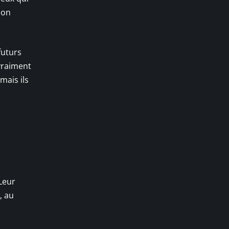
ion
futurs
 vraiment
mais ils
 Leur
, au