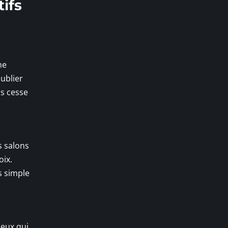
ifs
ne
oublier
ns cesse
s salons
oix.
s simple
ceux qui