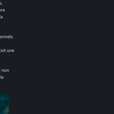
s,
bre
la
ionnels.
çoit une
t non
la