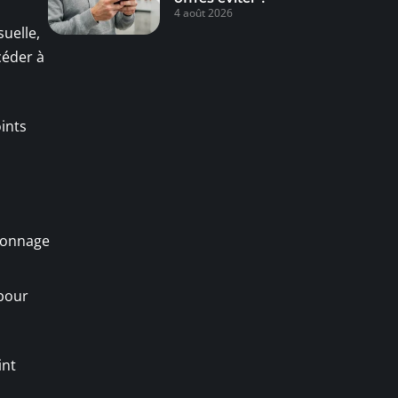
4 août 2026
uelle,
céder à
oints
sionnage
pour
int