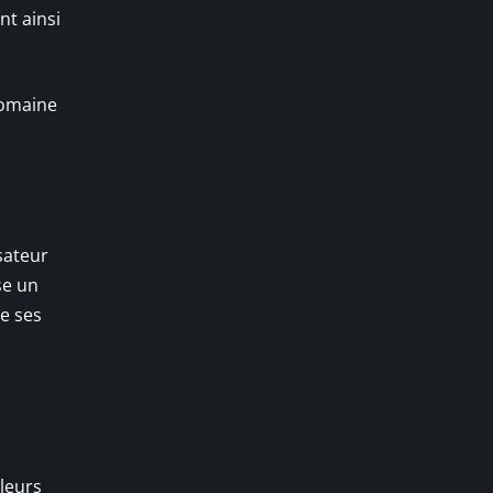
t ainsi
domaine
sateur
se un
e ses
leurs