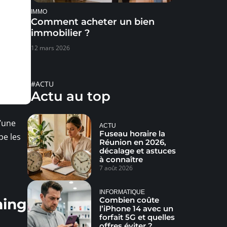
IMMO
Comment acheter un bien
immobilier ?
12 mars 2026
#ACTU
Actu au top
d’une
ACTU
Fuseau horaire la
pe les
Réunion en 2026,
décalage et astuces
à connaître
7 août 2026
INFORMATIQUE
Combien coûte
ming
l’iPhone 14 avec un
forfait 5G et quelles
offres éviter ?