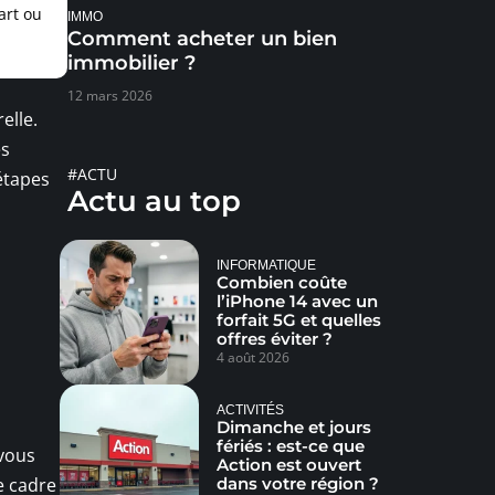
art ou
IMMO
Comment acheter un bien
immobilier ?
12 mars 2026
elle.
es
#ACTU
 étapes
Actu au top
INFORMATIQUE
Combien coûte
l’iPhone 14 avec un
forfait 5G et quelles
offres éviter ?
4 août 2026
ACTIVITÉS
Dimanche et jours
fériés : est-ce que
 vous
Action est ouvert
dans votre région ?
e cadre