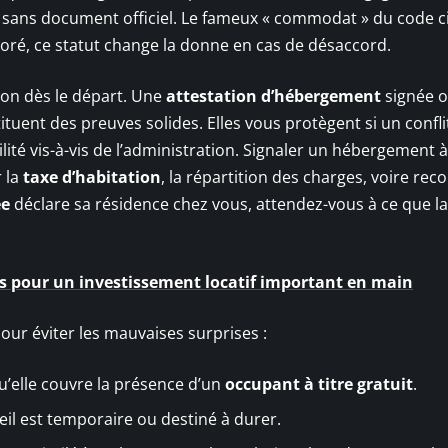
me sans document officiel. Le fameux « commodat » du code ci
ignoré, ce statut change la donne en cas de désaccord.
tion dès le départ. Une
attestation d’hébergement
signée o
ituent des preuves solides. Elles vous protègent si un confli
té vis-à-vis de l’administration. Signaler un hébergement 
r la
taxe d’habitation
, la répartition des charges, voire rec
ée
déclare sa résidence chez vous, attendez-vous à ce que l
ées pour un investissement locatif important en main
ur éviter les mauvaises surprises :
u’elle couvre la présence d’un
occupant à titre gratuit
.
ueil est temporaire ou destiné à durer.