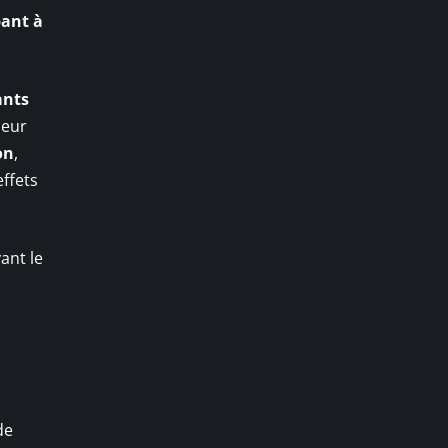
pant à
ants
leur
on
,
effets
ant le
de