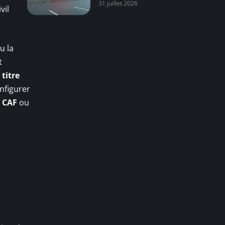
31 juillet 2026
vil
u la
t
à
titre
onfigurer
a
CAF
ou