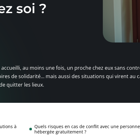
z soi ?
t accueilli, au moins une fois, un proche chez eux sans cont
toires de solidarité… mais aussi des situations qui virent au 
e quitter les lieux.
utions à
Quels risques en cas de conflit avec une personne
hébergée gratuitement ?