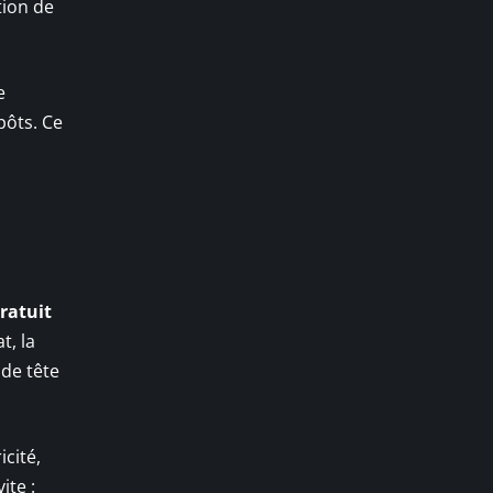
tion de
e
pôts. Ce
ratuit
t, la
de tête
icité,
ite :