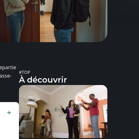
repartie
#TOP
casse-
À découvrir