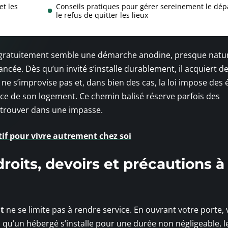
et les
Conseils pratiques pour gérer sereinement le dép
le refus de quitter les lieux
 gratuitement semble une démarche anodine, presque natur
uancée. Dès qu’un invité s’installe durablement, il acquiert d
ne s’improvise pas et, dans bien des cas, la loi impose des
nce de son logement. Ce chemin balisé réserve parfois des
retrouver dans une impasse.
tif pour vivre autrement chez soi
roits, devoirs et précautions à
it
ne se limite pas à rendre service. En ouvrant votre porte,
s qu’un hébergé s’installe pour une durée non négligeable, l