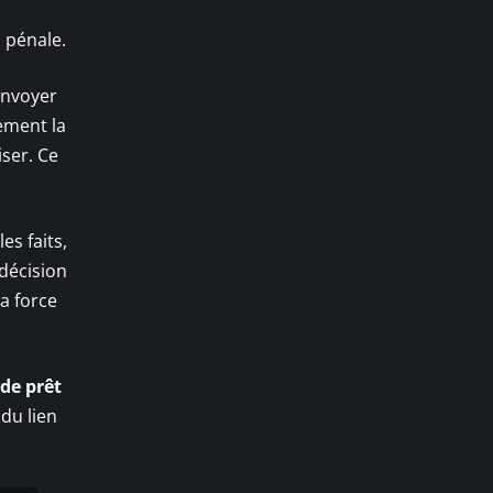
n pénale.
envoyer
ement la
ser. Ce
es faits,
 décision
a force
de prêt
 du lien