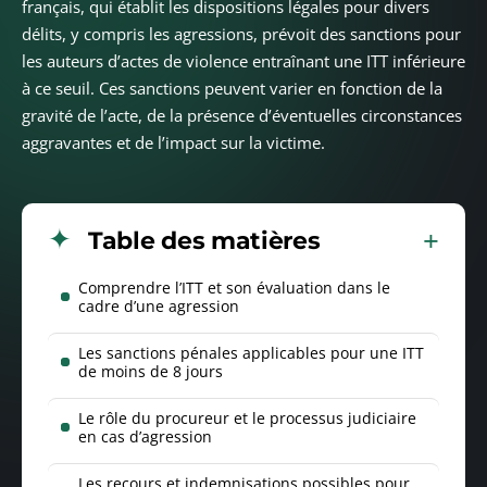
français, qui établit les dispositions légales pour divers
délits, y compris les agressions, prévoit des sanctions pour
les auteurs d’actes de violence entraînant une ITT inférieure
à ce seuil. Ces sanctions peuvent varier en fonction de la
gravité de l’acte, de la présence d’éventuelles circonstances
aggravantes et de l’impact sur la victime.
Table des matières
Comprendre l’ITT et son évaluation dans le
cadre d’une agression
Les sanctions pénales applicables pour une ITT
de moins de 8 jours
Le rôle du procureur et le processus judiciaire
en cas d’agression
Les recours et indemnisations possibles pour