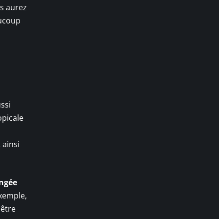
s aurez
aucoup
ssi
opicale
ainsi
ngée
exemple,
 être