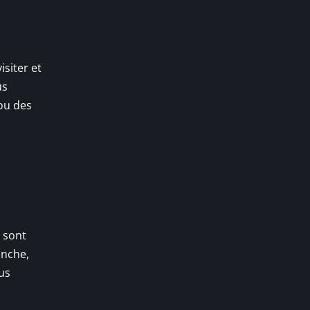
isiter et
us
 ou des
s sont
anche,
us