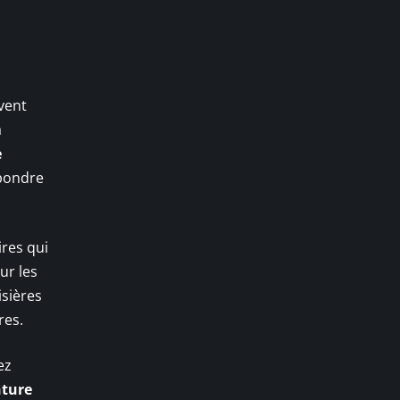
uvent
a
e
épondre
ires qui
ur les
isières
res.
ez
ture