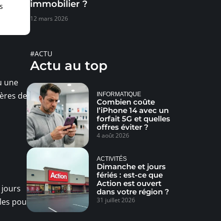
immobilier ?
s
12 mars 2026
#ACTU
Actu au top
u une
ières de
INFORMATIQUE
Combien coûte
l’iPhone 14 avec un
forfait 5G et quelles
offres éviter ?
4 août 2026
ACTIVITÉS
Dimanche et jours
fériés : est-ce que
Action est ouvert
 jours
dans votre région ?
31 juillet 2026
ales pour