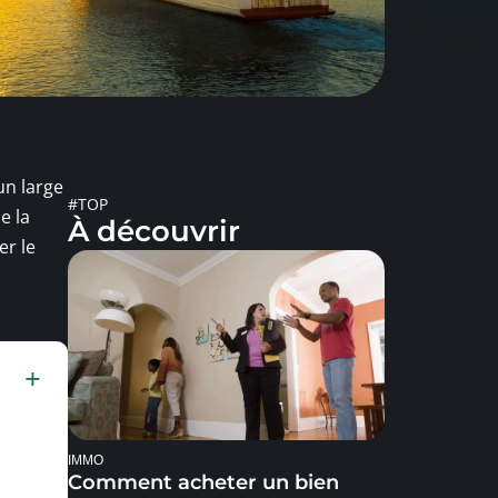
un large
#TOP
e la
À découvrir
er le
IMMO
Comment acheter un bien