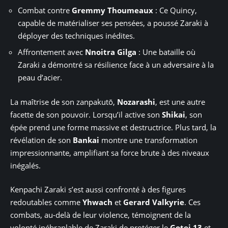
Combat contre
Gremmy Thoumeaux
: Ce Quincy,
capable de matérialiser ses pensées, a poussé Zaraki à
déployer des techniques inédites.
Affrontement avec
Nnoitra Gilga
: Une bataille où
Zaraki a démontré sa résilience face à un adversaire à la
peau d’acier.
La maîtrise de son zanpakutō,
Nozarashi
, est une autre
facette de son pouvoir. Lorsqu’il active son
Shikai
, son
épée prend une forme massive et destructrice. Plus tard, la
révélation de son
Bankai
montre une transformation
impressionnante, amplifiant sa force brute à des niveaux
inégalés.
Kenpachi Zaraki s’est aussi confronté à des figures
redoutables comme
Yhwach
et
Gerard Valkyrie
. Ces
combats, au-delà de leur violence, témoignent de la
volonté inébranlable de Zaraki de protéger le
Gotei 13
et