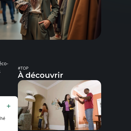
éco-
#TOP
s
À découvrir
ché