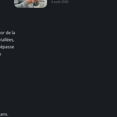
4 août 2026
or de la
tallées,
 dépasse
s
 ans.