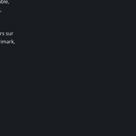
ble,
x
,
rs sur
rimark,