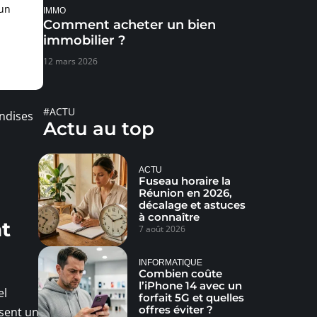
un
IMMO
Comment acheter un bien
immobilier ?
12 mars 2026
#ACTU
andises
Actu au top
ACTU
Fuseau horaire la
Réunion en 2026,
décalage et astuces
à connaître
at
7 août 2026
INFORMATIQUE
Combien coûte
l’iPhone 14 avec un
el
forfait 5G et quelles
offres éviter ?
ssent un