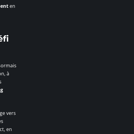
ment
en
fi
ésormais
on, à
s
ng
age vers
es
ct, en