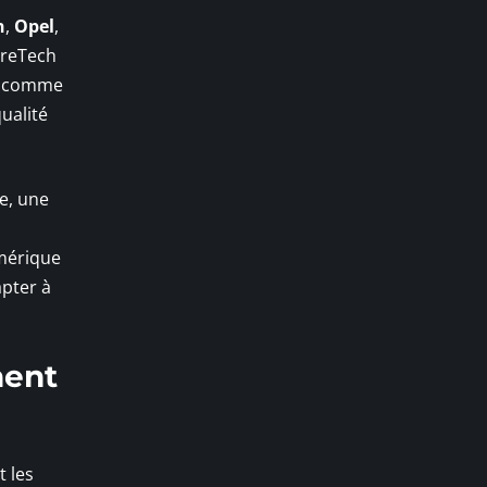
n
,
Opel
,
ureTech
es comme
ualité
le, une
Amérique
apter à
hent
t les