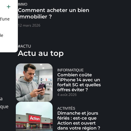
IMMO
Comment acheter un bien
immobilier ?
 d’une
12 mars 2026
de
#ACTU
Actu au top
INFORMATIQUE
Combien coûte
l’iPhone 14 avec un
forfait 5G et quelles
offres éviter ?
4 août 2026
la
haque
ACTIVITÉS
Dimanche et jours
fériés : est-ce que
Action est ouvert
dans votre région ?