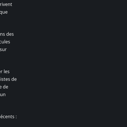
rivent
ique
ans des
icules
 sur
r les
listes de
e de
 un
écents :