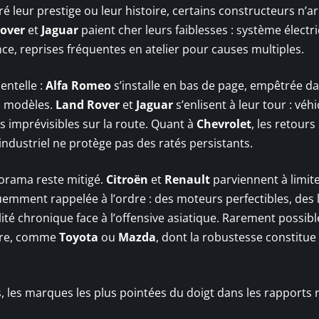
eur prestige ou leur histoire, certains constructeurs n’ar
over
et
Jaguar
paient cher leurs faiblesses : système électr
e, reprises fréquentes en atelier pour causes multiples.
entelle :
Alfa Romeo
s’installe en bas de page, empêtrée d
es modèles.
Land Rover
et
Jaguar
s’enlisent à leur tour : véh
s imprévisibles sur la route. Quant à
Chevrolet
, les retours
 industriel ne protège pas des ratés persistants.
norama reste mitigé.
Citroën
et
Renault
parviennent à limite
réquemment rappelée à l’ordre : des moteurs perfectibles, des 
lité chronique face à l’offensive asiatique. Rarement possibl
enre, comme
Toyota
ou
Mazda
, dont la robustesse constitue
, les marques les plus pointées du doigt dans les rapports r