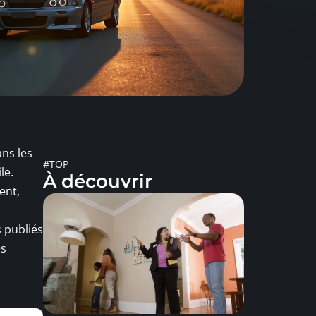
ans les
#TOP
le.
À découvrir
ent,
s publiés
és