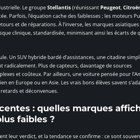
dustrielle. Le groupe
Stellantis
(réunissant
Peugeot
,
Citroë
ée. Parfois, l’équation cache des faiblesses ; les moteurs P
retours et de réparations. À l’inverse, les marques asiatiqu
sque clinique, standardisée, minimisant ainsi les écarts de q
cule. Un SUV hybride bardé d’assistances, une citadine simp
rent radicalement. Plus de capteurs, davantage de sources
mplexes et coûteux. Par ailleurs, une voiture pensée pour l’
ien en Europe ou en Asie. Les vrais bons élèves savent s’ad
t retards et déconvenues.
centes : quelles marques affic
plus faibles ?
ent leur verdict, et la tendance se confirme : ce sont souven