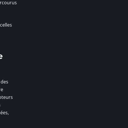
arcourus
 celles
e
 des
re
oteurs
a
tées,