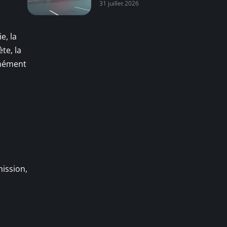
31 juillet 2026
e, la
te, la
anément
mission,